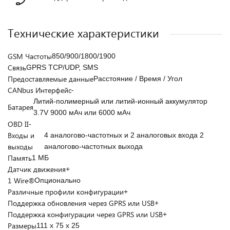
Технические характеристики
GSM Частоты
850/900/1800/1900
Связь
GPRS TCP/UDP, SMS
Предоставляемые данные
Расстояние / Время / Угол
CANbus Интерфейс
-
Литий-полимерный или литий-ионный аккумулятор
Батарея
3.7V 9000 мАч или 6000 мАч
OBD II
-
Входы и
4 аналогово-частотных и 2 аналоговых входа 2
выходы
аналогово-частотных выхода
Память
1 МБ
Датчик движения
+
1 Wire®
Опционально
Различные профили конфигурации
+
Поддержка обновления через GPRS или USB
+
Поддержка конфигурации через GPRS или USB
+
Размеры
111 x 75 x 25